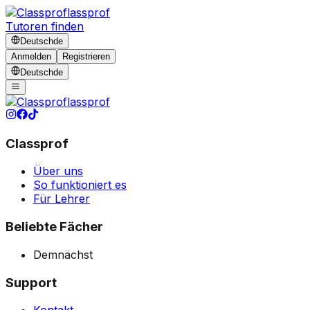
lassprof
Tutoren finden
Deutsch
de
Anmelden
Registrieren
Deutsch
de
lassprof
Classprof
Über uns
So funktioniert es
Für Lehrer
Beliebte Fächer
Demnächst
Support