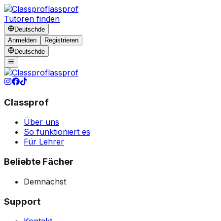
lassprof
Tutoren finden
Deutsch
de
Anmelden
Registrieren
Deutsch
de
lassprof
Classprof
Über uns
So funktioniert es
Für Lehrer
Beliebte Fächer
Demnächst
Support