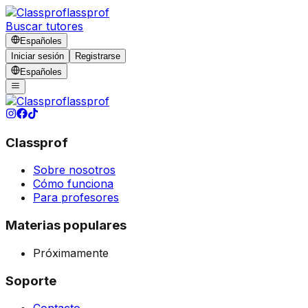
lassprof
Buscar tutores
Español
es
Iniciar sesión
Registrarse
Español
es
lassprof
Classprof
Sobre nosotros
Cómo funciona
Para profesores
Materias populares
Próximamente
Soporte