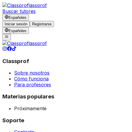
lassprof
Buscar tutores
Español
es
Iniciar sesión
Registrarse
Español
es
lassprof
Classprof
Sobre nosotros
Cómo funciona
Para profesores
Materias populares
Próximamente
Soporte