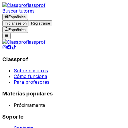
lassprof
Buscar tutores
Español
es
Iniciar sesión
Registrarse
Español
es
lassprof
Classprof
Sobre nosotros
Cómo funciona
Para profesores
Materias populares
Próximamente
Soporte