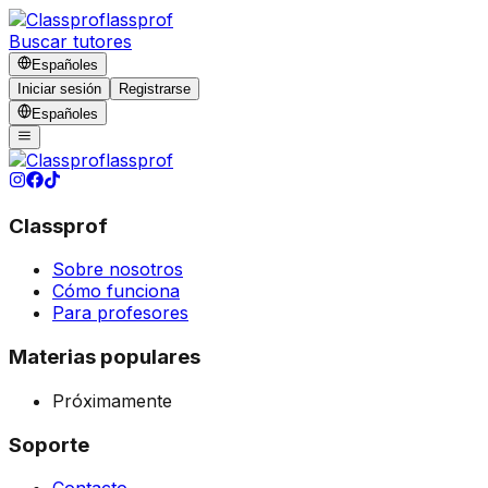
lassprof
Buscar tutores
Español
es
Iniciar sesión
Registrarse
Español
es
lassprof
Classprof
Sobre nosotros
Cómo funciona
Para profesores
Materias populares
Próximamente
Soporte