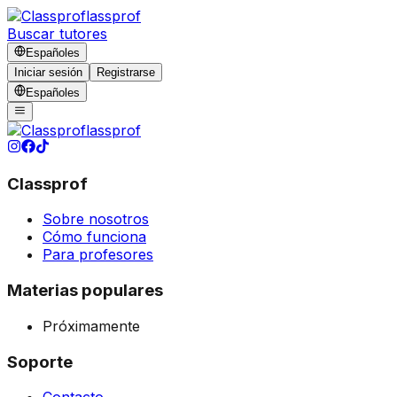
lassprof
Buscar tutores
Español
es
Iniciar sesión
Registrarse
Español
es
lassprof
Classprof
Sobre nosotros
Cómo funciona
Para profesores
Materias populares
Próximamente
Soporte