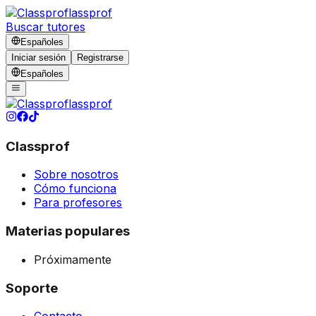
lassprof
Buscar tutores
Español
es
Iniciar sesión
Registrarse
Español
es
lassprof
Classprof
Sobre nosotros
Cómo funciona
Para profesores
Materias populares
Próximamente
Soporte