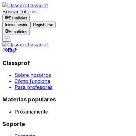
lassprof
Buscar tutores
Español
es
Iniciar sesión
Registrarse
Español
es
lassprof
Classprof
Sobre nosotros
Cómo funciona
Para profesores
Materias populares
Próximamente
Soporte