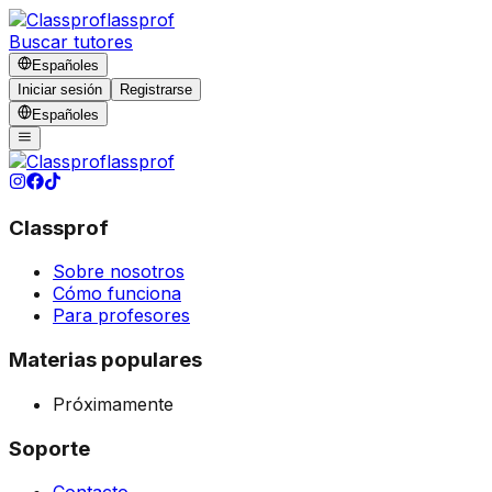
lassprof
Buscar tutores
Español
es
Iniciar sesión
Registrarse
Español
es
lassprof
Classprof
Sobre nosotros
Cómo funciona
Para profesores
Materias populares
Próximamente
Soporte