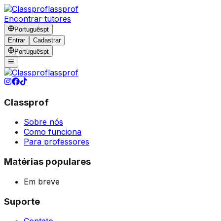
lassprof
Encontrar tutores
Português
pt
Entrar
Cadastrar
Português
pt
lassprof
Classprof
Sobre nós
Como funciona
Para professores
Matérias populares
Em breve
Suporte