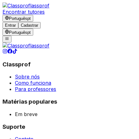
lassprof
Encontrar tutores
Português
pt
Entrar
Cadastrar
Português
pt
lassprof
Classprof
Sobre nós
Como funciona
Para professores
Matérias populares
Em breve
Suporte