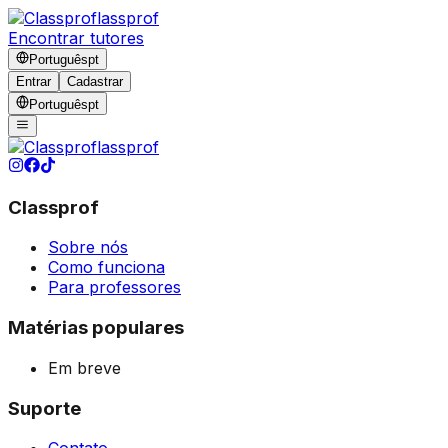
lassprof
Encontrar tutores
Português
pt
Entrar
Cadastrar
Português
pt
lassprof
Classprof
Sobre nós
Como funciona
Para professores
Matérias populares
Em breve
Suporte