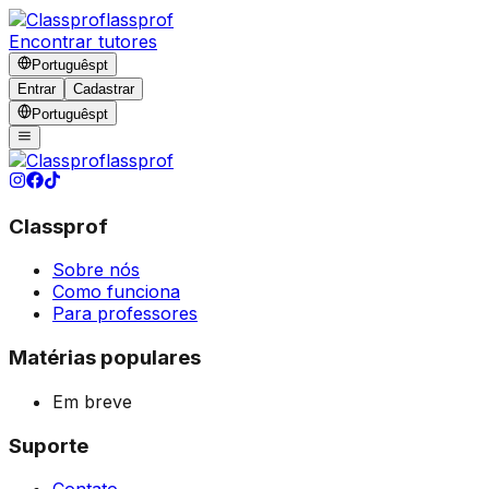
lassprof
Encontrar tutores
Português
pt
Entrar
Cadastrar
Português
pt
lassprof
Classprof
Sobre nós
Como funciona
Para professores
Matérias populares
Em breve
Suporte