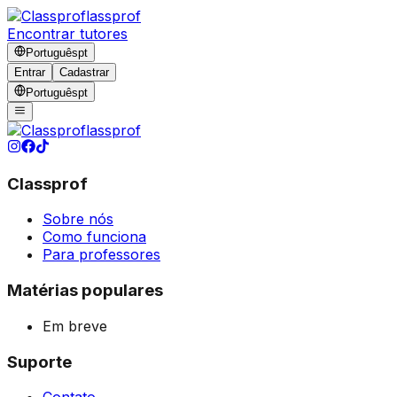
lassprof
Encontrar tutores
Português
pt
Entrar
Cadastrar
Português
pt
lassprof
Classprof
Sobre nós
Como funciona
Para professores
Matérias populares
Em breve
Suporte